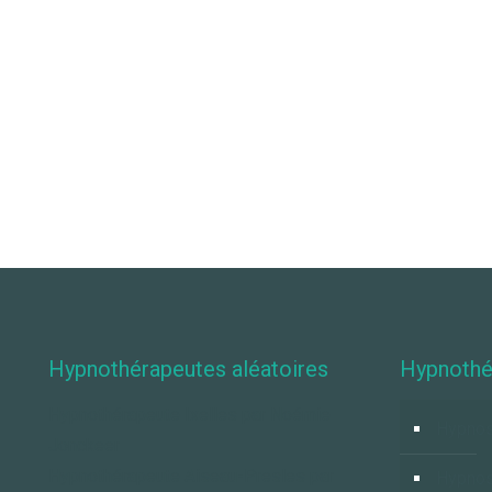
Hypnothérapeutes aléatoires
Hypnothé
Hypnothérapeute Ixelles par Noémie
Hypnos
Jonckeer
Hypnothérapeute Aiseau-Presles par
Hypno