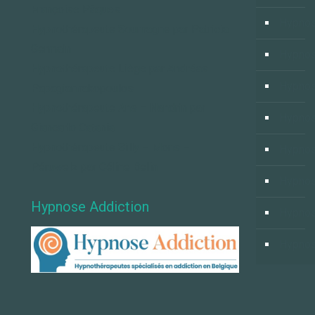
Françoise Pâques
Hypnos
Hypnothérapeute Soumagne par Patricia
Germain
Hypnos
Hypnothérapeute Liège par Andréas
Hypnos
Papagiannakopoulos
Hypnothérapeute Ans – Nandrin par
Hypnos
Giancarlo Catania
Hypnothérapeute Silly – Mons –
Hypno
Péruwelz par Céline Belin
Hypnos
Hypnose Addiction
Hypnos
Hypnos