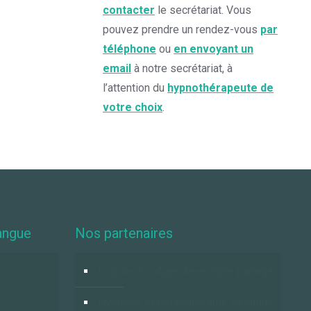
contacter
le secrétariat. Vous
pouvez prendre un rendez-vous
par
téléphone
ou
en envoyant un
email
à notre secrétariat, à
l’attention du
hypnothérapeute de
votre choix
.
angue
Nos partenaires
Logidesk – Agenda en ligne partagé
Hypnose et Hypnothérapie Belgique