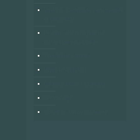
VitaPsy – Centres de santé mentale
et mieux-être
Privium – Services pour les
professionnels de santé
Troubles du Sommeil
Hypnose Addiction
Cabinets à louer / à partager
Centre Tulipe
OfficePlus Business Centres