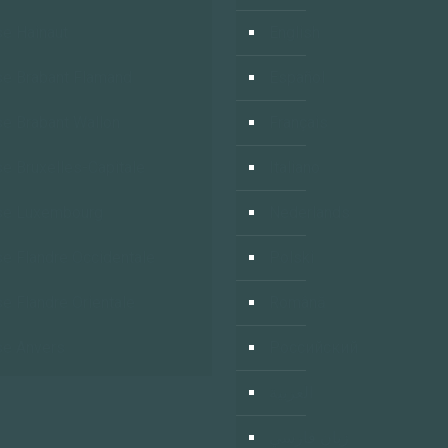
e Hainaut
English
e Brabant Flamand
Español
e Brabant Wallon
Français
e Bruxelles-Capitale
Italiano
se Luxembourg
Nederlands
e Flandre Occidentale
Polski
e Flandre Orientale
Română
e Anvers
Российский
العربية
زبان فارسي