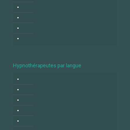
Hypnose Luxembourg
Hypnose Flandre Occidentale
Hypnose Flandre Orientale
Hypnose Anvers
Hypnothérapeutes par langue
Azərbaycan
Deutsch
English
Español
Français