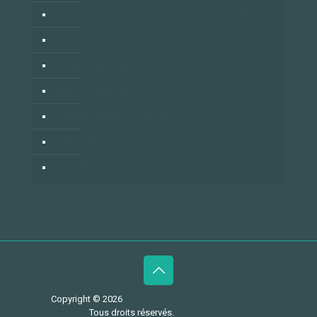
VitaPsy – Centres de santé mentale et mieux-être
Privium – Services pour les professionnels de santé
Troubles du Sommeil
Hypnose Addiction
Cabinets à louer / à partager
Centre Tulipe
OfficePlus Business Centres
Copyright © 2026
Annuaire des hypnothérapeutes en
Belgique.
Tous droits réservés.
Privium - Services pour