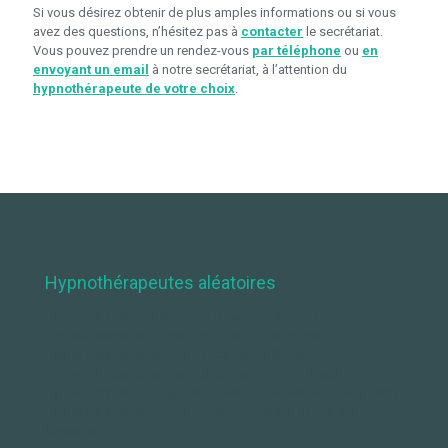
Si vous désirez obtenir de plus amples informations ou si vous
avez des questions, n’hésitez pas à
contacter
le secrétariat.
Vous pouvez prendre un rendez-vous
par téléphone
ou
en
envoyant un email
à notre secrétariat, à l’attention du
hypnothérapeute de votre choix
.
Hypnothérapeutes aléatoires
Hypnothérapeute Braine-le-Château par Sylvie Daenen
Hypnothérapeute Villers-la-Ville par Christian Petit
Hypnothérapeute Neupré par Catherine Simon
Hypnothérapeute Ixelles – Uccle par Caroline Angé
Hypnothérapeute Ottignies-Louvain-la-Neuve par Liliane Leroy
Hypnothérapeute Durbuy – Theux – Herstal par Valérie
Geraerts