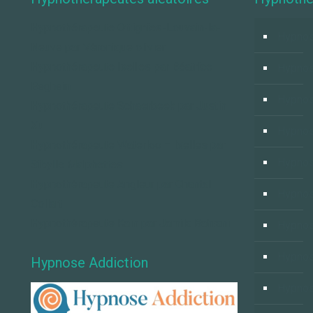
Hypnothérapeute Ottignies-Louvain-la-
Hypnos
Neuve par Véronique olivier
Hypnothérapeute Ixelles par Béatrice
Hypno
Beghein
Hypnos
Hypnothérapeute Schaerbeek par Justin
Xu
Hypnos
Hypnothérapeute Waterloo – Ixelles par
Hypnos
Sibylle Malphettes
Hypnothérapeute Angleur par Chantal
Hypnos
Collart
Hypnothérapeute Kain par Jamila Bahrani
Hypno
Hypnos
Hypnose Addiction
Hypnos