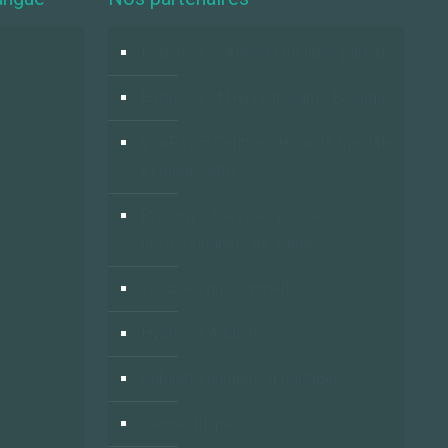
Logidesk – Agenda en ligne partagé
Hypnose et Hypnothérapie Belgique
VitaPsy – Centres de santé mentale
et mieux-être
Privium – Services pour les
professionnels de santé
Troubles du Sommeil
Hypnose Addiction
Cabinets à louer / à partager
Centre Tulipe