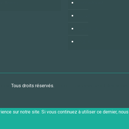
e Anvers
Российский
العربية
زبان فارسي
中国人
gique.
Tous droits réservés.
Privium - Services pour thérapeutes
ence sur notre site. Si vous continuez à utiliser ce dernier, nou