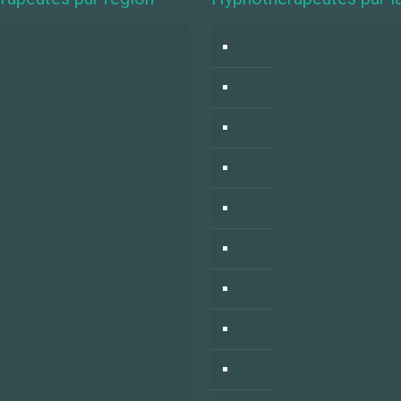
e Liège
Azərbaycan
se Namur
Deutsch
e Hainaut
English
e Brabant Flamand
Español
e Brabant Wallon
Français
e Bruxelles-Capitale
Italiano
se Luxembourg
Nederlands
e Flandre Occidentale
Polski
e Flandre Orientale
Română