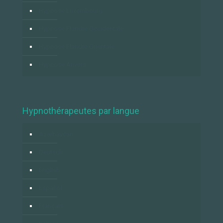
Hypnose Luxembourg
Hypnose Flandre Occidentale
Hypnose Flandre Orientale
Hypnose Anvers
Hypnothérapeutes par langue
Azərbaycan
Deutsch
English
Español
Français