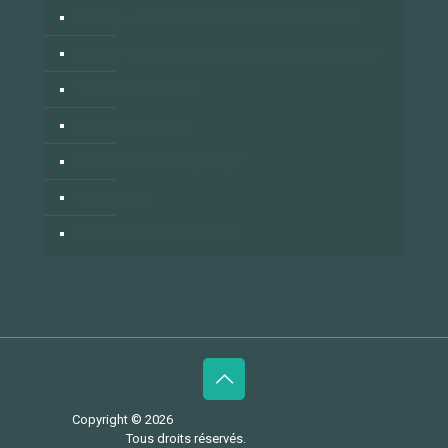
VitaPsy – Centres de santé mentale et mieux-être
Privium – Services pour les professionnels de santé
Troubles du Sommeil
Hypnose Addiction
Cabinets à louer / à partager
Centre Tulipe
OfficePlus Business Centres
Copyright © 2026
Annuaire des hypnothérapeutes en
Belgique.
Tous droits réservés.
Privium - Services pour