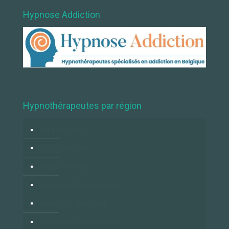
Hypnose Addiction
Hypnothérapeutes par région
Hypnose Liège
Hypnose Namur
Hypnose Hainaut
Hypnose Brabant Flamand
Hypnose Brabant Wallon
Hypnose Bruxelles-Capitale