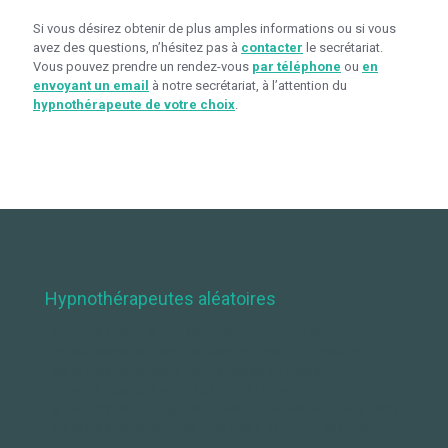
Si vous désirez obtenir de plus amples informations ou si vous
avez des questions, n’hésitez pas à
contacter
le secrétariat.
Vous pouvez prendre un rendez-vous
par téléphone
ou
en
envoyant un email
à notre secrétariat, à l’attention du
hypnothérapeute de votre choix
.
Hypnothérapeutes aléatoires
Hypnothérapeute Spa – Waimes par Corinne Hanon
Hypnothérapeute Liège par Jean-Philippe de Limbourg
Hypnothérapeute Mons par Françoise Spietaels
Hypnothérapeute Blandain par Anne Dumortier
Hypnothérapeute Ottignies-Louvain-la-Neuve par Liliane Leroy
Hypnothérapeute Jambes – Belgrade par Aline De Witte