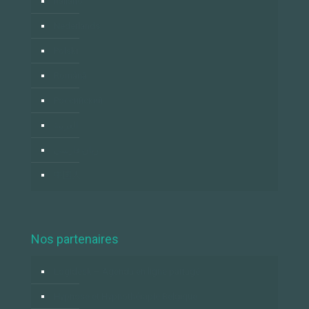
Italiano
Nederlands
Polski
Română
Российский
العربية
زبان فارسي
中国人
Nos partenaires
Logidesk – Agenda en ligne partagé
Hypnose et Hypnothérapie Belgique