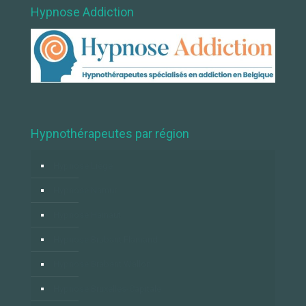
Hypnose Addiction
Hypnothérapeutes par région
Hypnose Liège
Hypnose Namur
Hypnose Hainaut
Hypnose Brabant Flamand
Hypnose Brabant Wallon
Hypnose Bruxelles-Capitale