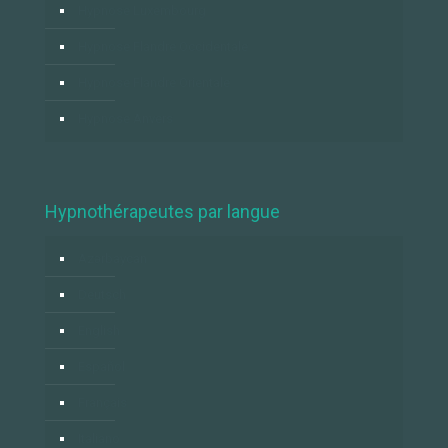
Hypnose Luxembourg
Hypnose Flandre Occidentale
Hypnose Flandre Orientale
Hypnose Anvers
Hypnothérapeutes par langue
Azərbaycan
Deutsch
English
Español
Français
Italiano