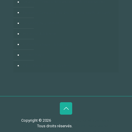
VitaPsy – Centres de santé mentale et mieux-être
Privium – Services pour les professionnels de santé
Troubles du Sommeil
Hypnose Addiction
Cabinets à louer / à partager
Centre Tulipe
OfficePlus Business Centres
Copyright © 2026
Annuaire des hypnothérapeutes en
Belgique.
Tous droits réservés.
Privium - Services pour
thérapeutes, psychothérapeutes et hypnothérapeutes.