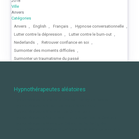
2018
Ville
Anvers
Catégories
Anvers
,
English
,
Français
,
Hypnose conversationnelle
,
Lutter contre la dépression
,
Lutter contre le burn-out
,
Nederlands
,
Retrouver confiance en soi
,
Surmonter des moments difficiles
,
Surmonter un traumatisme du passé
Hypnothérapeutes aléatoires
Hypnothérapeute Braine-le-Château par Sylvie Daenen
Hypnothérapeute Sirault par Maud Steenhoudt
Hypnothérapeute Stembert par Olivier Born
Hypnothérapeute Marcinelle – Binche par Melina Castiaux
Hypnothérapeute Wavre par Géraldine De Radiguès
Hypnothérapeute Vielsalm par Natalia Deckers-Kanavalchuk