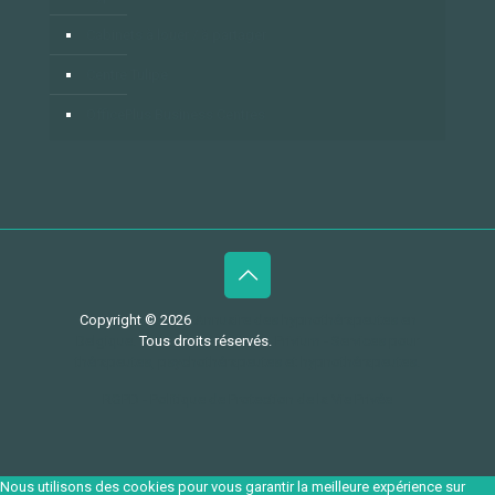
Cabinets à louer / à partager
Centre Tulipe
OfficePlus Business Centres
Copyright © 2026
Annuaire des hypnothérapeutes en
Belgique.
Tous droits réservés.
Privium - Services pour
thérapeutes, psychothérapeutes et hypnothérapeutes.
RGPD - Politique de Protection de la Vie Privée
Nous utilisons des cookies pour vous garantir la meilleure expérience sur