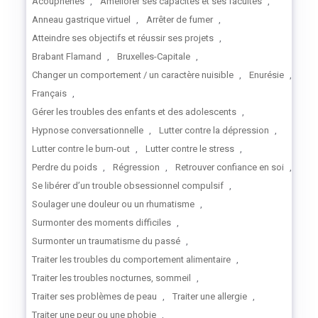
Acouphènes
,
Améliorer ses capacités et ses facultés
,
Anneau gastrique virtuel
,
Arrêter de fumer
,
Atteindre ses objectifs et réussir ses projets
,
Brabant Flamand
,
Bruxelles-Capitale
,
Changer un comportement / un caractère nuisible
,
Enurésie
,
Français
,
Gérer les troubles des enfants et des adolescents
,
Hypnose conversationnelle
,
Lutter contre la dépression
,
Lutter contre le burn-out
,
Lutter contre le stress
,
Perdre du poids
,
Régression
,
Retrouver confiance en soi
,
Se libérer d’un trouble obsessionnel compulsif
,
Soulager une douleur ou un rhumatisme
,
Surmonter des moments difficiles
,
Surmonter un traumatisme du passé
,
Traiter les troubles du comportement alimentaire
,
Traiter les troubles nocturnes, sommeil
,
Traiter ses problèmes de peau
,
Traiter une allergie
,
Traiter une peur ou une phobie
,