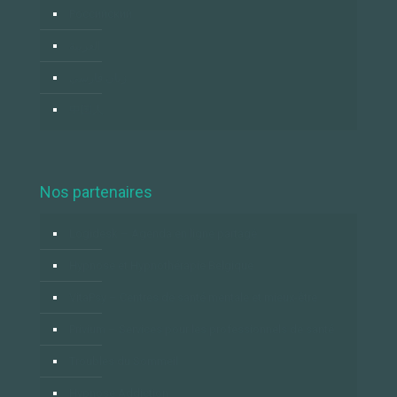
Российский
العربية
زبان فارسي
中国人
Nos partenaires
Logidesk – Agenda en ligne partagé
Hypnose et Hypnothérapie Belgique
VitaPsy – Centres de santé mentale et mieux-être
Privium – Services pour les professionnels de santé
Troubles du Sommeil
Hypnose Addiction