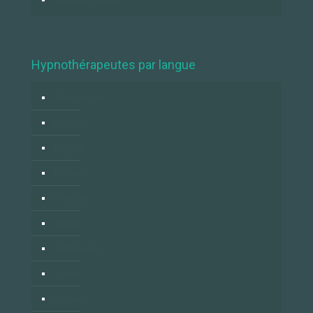
Hypnothérapeutes par langue
Azərbaycan
Deutsch
English
Español
Français
Italiano
Nederlands
Polski
Română