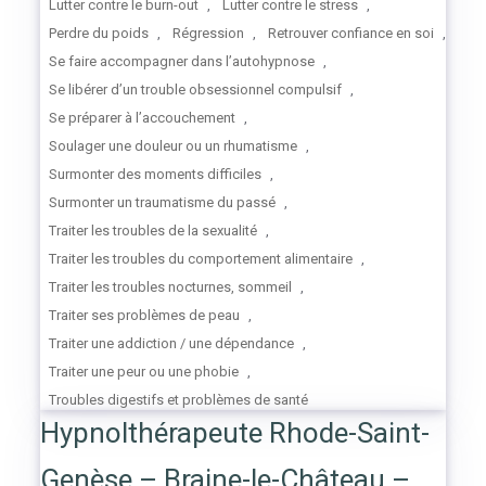
Lutter contre le burn-out
,
Lutter contre le stress
,
Perdre du poids
,
Régression
,
Retrouver confiance en soi
,
Se faire accompagner dans l’autohypnose
,
Se libérer d’un trouble obsessionnel compulsif
,
Se préparer à l’accouchement
,
Soulager une douleur ou un rhumatisme
,
Surmonter des moments difficiles
,
Surmonter un traumatisme du passé
,
Traiter les troubles de la sexualité
,
Traiter les troubles du comportement alimentaire
,
Traiter les troubles nocturnes, sommeil
,
Traiter ses problèmes de peau
,
Traiter une addiction / une dépendance
,
Traiter une peur ou une phobie
,
Troubles digestifs et problèmes de santé
Hypnolthérapeute Rhode-Saint-
Genèse – Braine-le-Château –