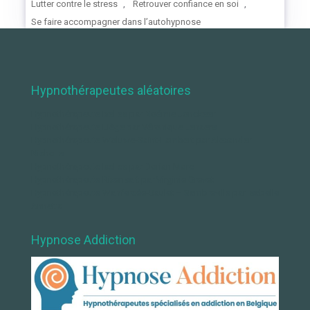
Lutter contre le stress
,
Retrouver confiance en soi
,
Se faire accompagner dans l’autohypnose
Hypnothérapeutes aléatoires
Hypnothérapeute Ixelles par Noémie Jonckeer
Hypnothérapeute Liège par Véronique Lenaers
Hypnothérapeute Woluwe-Saint-Lambert par Alexander
Nicholls
Hypnothérapeute Ixelles par Dorian Morel
Hypnothérapeute Rixensart par Virginie Grevet
Hypnothérapeute Wanfercée-Baulet – Sambreville par Isabelle
Annetta
Hypnose Addiction