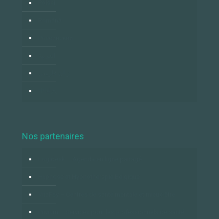
Polski
Română
Российский
العربية
زبان فارسي
中国人
Nos partenaires
Logidesk – Agenda en ligne partagé
Hypnose et Hypnothérapie Belgique
VitaPsy – Centres de santé mentale et mieux-être
Privium – Services pour les professionnels de santé