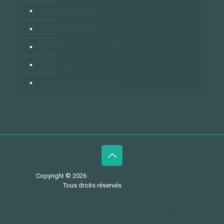
Troubles du Sommeil
Hypnose Addiction
Cabinets à louer / à partager
Centre Tulipe
OfficePlus Business Centres
Copyright © 2026
Annuaire des hypnothérapeutes en
Belgique.
Tous droits réservés.
Privium - Services pour
thérapeutes, psychothérapeutes et hypnothérapeutes.
RGPD - Politique de Protection de la Vie Privée