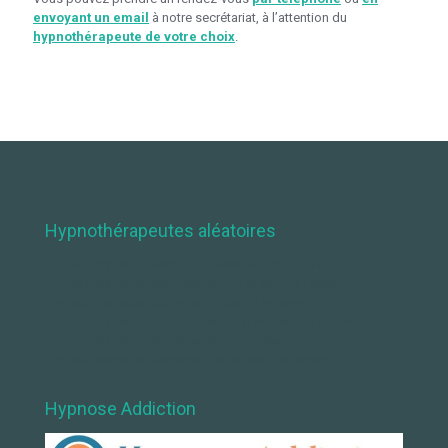
envoyant un email
à notre secrétariat, à l’attention du
hypnothérapeute de votre choix
.
Hypnothérapeutes aléatoires
Hypnothérapeute Evere par Alessandra d’Angelo
Hypnothérapeute Waterloo par Anne-Sophie Desobry
Hypnothérapeute Uccle par Frédéric Delforge
Hypnothérapeute Braine-l’Alleud par Muriel Van Hauwaert
Hypnothérapeute Ixelles par Sophie Dewitte
Hypnothérapeute Machelen par Bénédicte Nopère
Hypnose Addiction