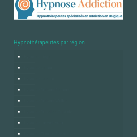
Hypnothérapeutes par région
Hypnose Liège
Hypnose Namur
Hypnose Hainaut
Hypnose Brabant Flamand
Hypnose Brabant Wallon
Hypnose Bruxelles-Capitale
Hypnose Luxembourg
Hypnose Flandre Occidentale