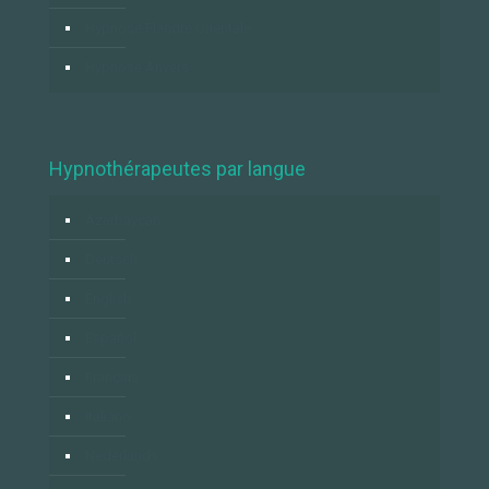
Hypnose Flandre Orientale
Hypnose Anvers
Hypnothérapeutes par langue
Azərbaycan
Deutsch
English
Español
Français
Italiano
Nederlands