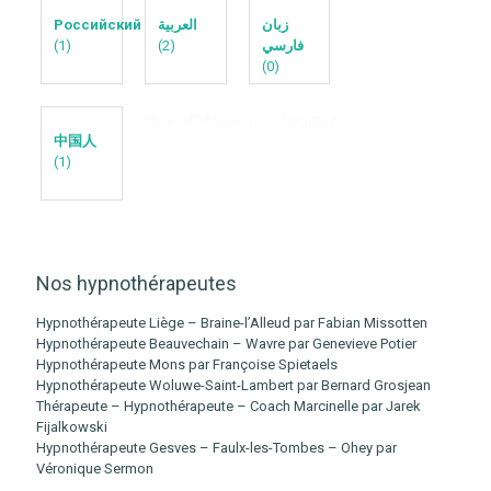
Российский
العربية
زبان
(1)
(2)
فارسي
(0)
Hypnothérapeutes Belgique
中国人
(1)
Nos hypnothérapeutes
Hypnothérapeute Liège – Braine-l’Alleud par Fabian Missotten
Hypnothérapeute Beauvechain – Wavre par Genevieve Potier
Hypnothérapeute Mons par Françoise Spietaels
Hypnothérapeute Woluwe-Saint-Lambert par Bernard Grosjean
Thérapeute – Hypnothérapeute – Coach Marcinelle par Jarek
Fijalkowski
Hypnothérapeute Gesves – Faulx-les-Tombes – Ohey par
Véronique Sermon