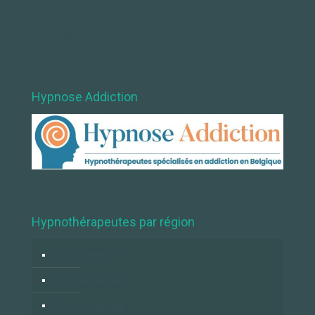
Hypnothérapeute Rixensart par Cathy Deharynck
Hypnothérapeute Herve – Angleur par Fabrice Todde
Hypnothérapeute Anderlecht par Citana Tullii
Hypnothérapeute Wezembeek-Oppem – Le Roeulx par Claire
Menten
Hypnose Addiction
Hypnothérapeutes par région
Hypnose Liège
Hypnose Namur
Hypnose Hainaut