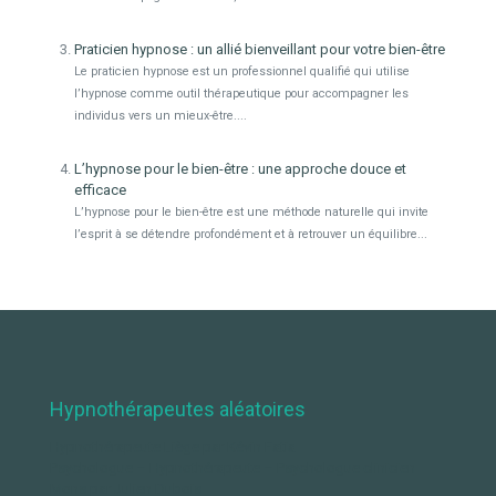
Praticien hypnose : un allié bienveillant pour votre bien-être
Le praticien hypnose est un professionnel qualifié qui utilise
l’hypnose comme outil thérapeutique pour accompagner les
individus vers un mieux-être....
L’hypnose pour le bien-être : une approche douce et
efficace
L’hypnose pour le bien-être est une méthode naturelle qui invite
l’esprit à se détendre profondément et à retrouver un équilibre...
Hypnothérapeutes aléatoires
Hypnothérapeute Liège par Kévin Fatia
Psychologue – Hypnothérapeute – Psychologue clinicien
Mons par Julien Dubois