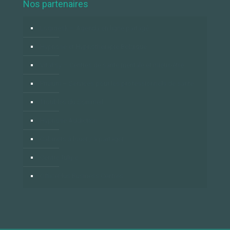
Nos partenaires
Logidesk – Agenda en ligne partagé
Hypnose et Hypnothérapie Belgique
VitaPsy – Centres de santé mentale et mieux-être
Privium – Services pour les professionnels de santé
Troubles du Sommeil
Hypnose Addiction
Cabinets à louer / à partager
Centre Tulipe
OfficePlus Business Centres