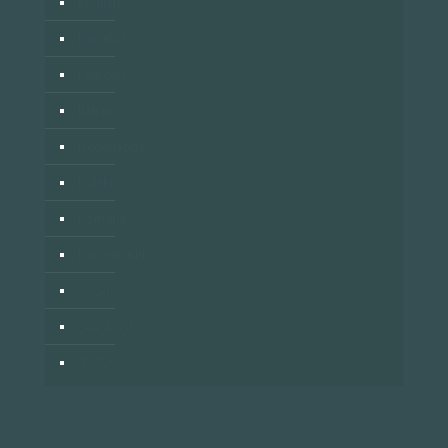
English
Español
Français
Italiano
Nederlands
Polski
Română
Российский
العربية
زبان فارسي
中国人