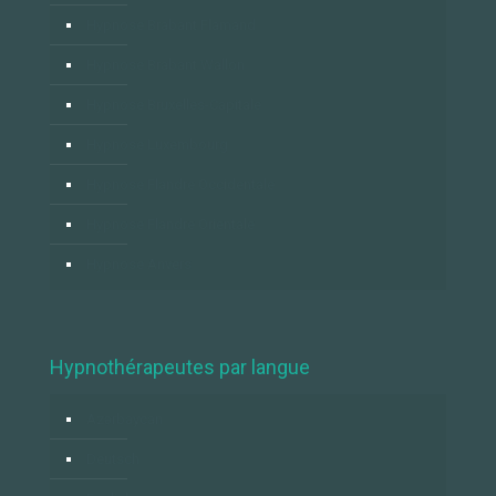
Hypnose Brabant Flamand
Hypnose Brabant Wallon
Hypnose Bruxelles-Capitale
Hypnose Luxembourg
Hypnose Flandre Occidentale
Hypnose Flandre Orientale
Hypnose Anvers
Hypnothérapeutes par langue
Azərbaycan
Deutsch