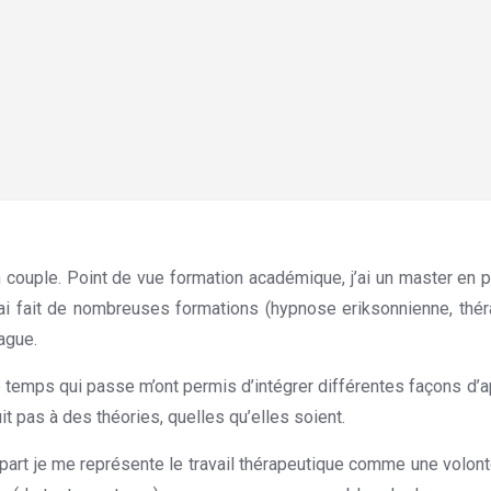
ant Wallon
n couple. Point de vue formation académique, j’ai un master en p
’ai fait de nombreuses formations (hypnose eriksonnienne, théra
vague.
Hypnothérapie Waterloo
 le temps qui passe m’ont permis d’intégrer différentes façons 
it pas à des théories, quelles qu’elles soient.
art je me représente le travail thérapeutique comme une volonté d’