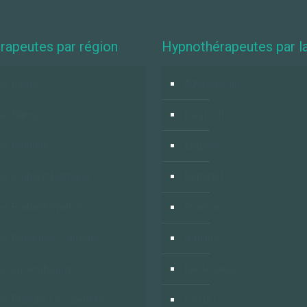
rapeutes par région
Hypnothérapeutes par l
e Liège
Azərbaycan
se Namur
Deutsch
e Hainaut
English
e Brabant Flamand
Español
e Brabant Wallon
Français
e Bruxelles-Capitale
Italiano
se Luxembourg
Nederlands
e Flandre Occidentale
Polski