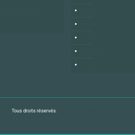
e Flandre Orientale
Română
e Anvers
Российский
العربية
زبان فارسي
中国人
gique.
Tous droits réservés.
Privium - Services pour thérapeutes