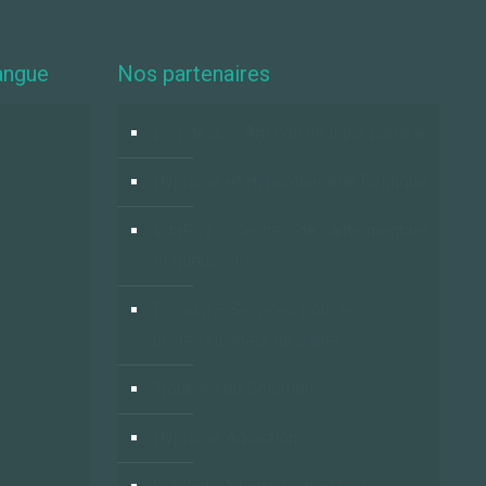
angue
Nos partenaires
Logidesk – Agenda en ligne partagé
Hypnose et Hypnothérapie Belgique
VitaPsy – Centres de santé mentale
et mieux-être
Privium – Services pour les
professionnels de santé
Troubles du Sommeil
Hypnose Addiction