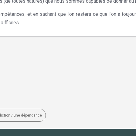
es (de toutes natures) que nous sommes capables de donner au 
ompétences, et en sachant que l’on restera ce que l’on a toujou
ifficiles.
Hypnose Waterloo
diction / une dépendance