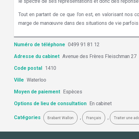
le spectre de ses représentations et donc des répons
Tout en partant de ce que l’on est, en valorisant nos c
marge de manœuvre dans des situations de vie parfois d
Numéro de téléphone
0499 91 81 12
Adresse du cabinet
Avenue des Frères Fleischman 27
Code postal
1410
Ville
Waterloo
Moyen de paiement
Espèces
Options de lieu de consultation
En cabinet
Catégories
,
,
Brabant Wallon
Français
Traiter une ad