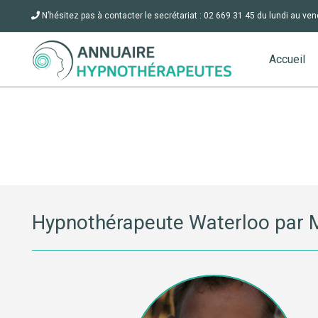
N’hésitez pas à contacter le secrétariat : 02 669 31 45 du lundi au ven
Accueil
Hypnothérapeute Waterloo par