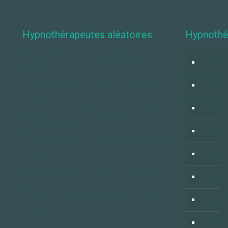
Hypnothérapeutes aléatoires
Hypnothé
Hypnothérapeute Evere par Alessandra
Hypnos
d’Angelo
Hypnothérapeute Soumagne par Patricia
Hypno
Germain
Hypnos
Hypnothérapeute Woluwe-Saint-Lambert
par Alexander Nicholls
Hypnos
Hypnothérapeute – Nivelles par Yolande
Hypnos
Liébin
Hypnothérapeute Lillois – Biercée par
Hypnos
Caroline Horschel
Hypnothérapeute Waterloo par Hanane
Hypno
Boguz
Hypnos