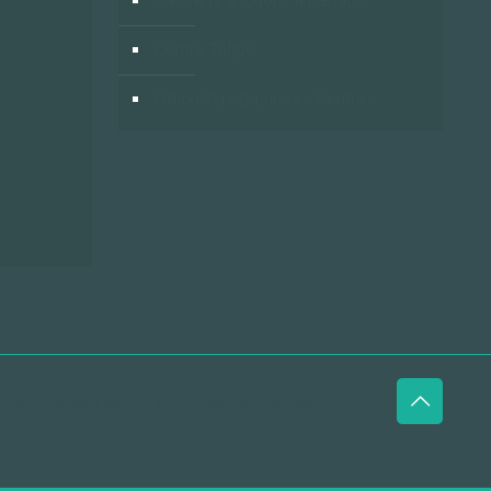
Cabinets à louer / à partager
Centre Tulipe
OfficePlus Business Centres
, psychothérapeutes et hypnothérapeutes.