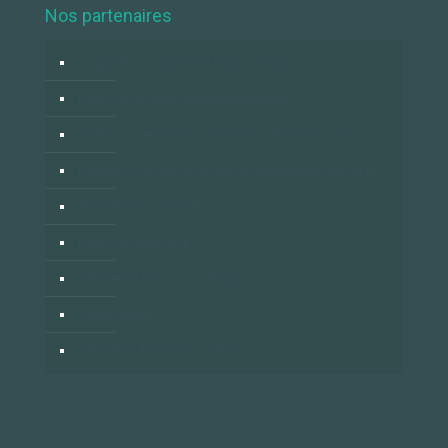
Nos partenaires
Logidesk – Agenda en ligne partagé
Hypnose et Hypnothérapie Belgique
VitaPsy – Centres de santé mentale et mieux-être
Privium – Services pour les professionnels de santé
Troubles du Sommeil
Hypnose Addiction
Cabinets à louer / à partager
Centre Tulipe
OfficePlus Business Centres