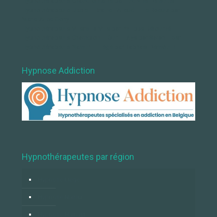
Hypnothérapeute Chaudfontaine par Ludivine De Sutter
Hypnothérapeute Uccle – Braine-l’Alleud – Le Roeulx par
Marie-Alice Gohy
Hypnothérapeute Villers La Ville par Philippe Bétourné
Hypnothérapeute Champlon – Ourt – Aye par Sarah Libert
Hypnothérapeute Namur – Liège par Raphael Demoulin
Hypnose Addiction
Hypnothérapeutes par région
Hypnose Liège
Hypnose Namur
Hypnose Hainaut