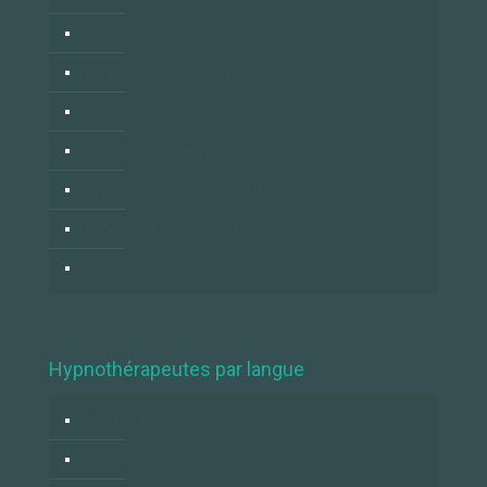
Hypnose Brabant Flamand
Hypnose Brabant Wallon
Hypnose Bruxelles-Capitale
Hypnose Luxembourg
Hypnose Flandre Occidentale
Hypnose Flandre Orientale
Hypnose Anvers
Hypnothérapeutes par langue
Azərbaycan
Deutsch