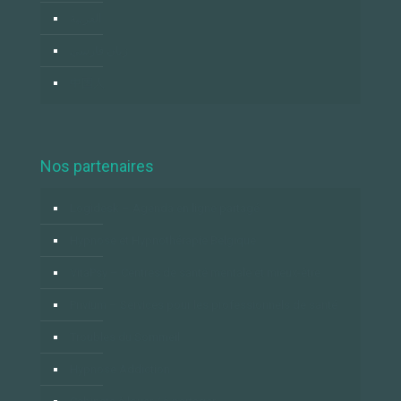
العربية
زبان فارسي
中国人
Nos partenaires
Logidesk – Agenda en ligne partagé
Hypnose et Hypnothérapie Belgique
VitaPsy – Centres de santé mentale et mieux-être
Privium – Services pour les professionnels de santé
Troubles du Sommeil
Hypnose Addiction