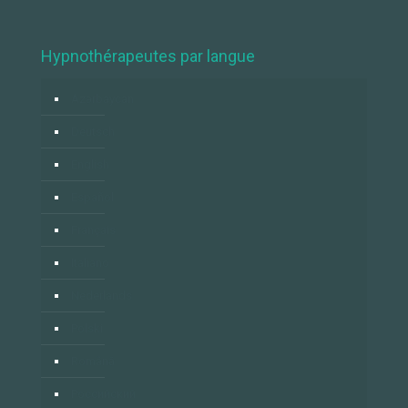
Hypnothérapeutes par langue
Azərbaycan
Deutsch
English
Español
Français
Italiano
Nederlands
Polski
Română
Российский