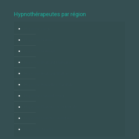
Hypnothérapeutes par région
Hypnose Liège
Hypnose Namur
Hypnose Hainaut
Hypnose Brabant Flamand
Hypnose Brabant Wallon
Hypnose Bruxelles-Capitale
Hypnose Luxembourg
Hypnose Flandre Occidentale
Hypnose Flandre Orientale
Hypnose Anvers