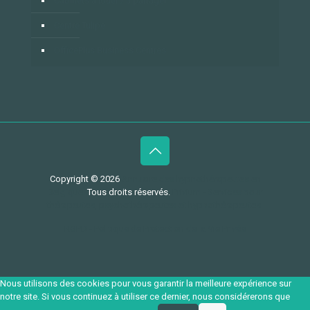
Cabinets à louer / à partager
Centre Tulipe
OfficePlus Business Centres
Copyright © 2026
Annuaire des hypnothérapeutes en
Belgique.
Tous droits réservés.
Privium - Services pour
thérapeutes, psychothérapeutes et hypnothérapeutes.
RGPD - Politique de Protection de la Vie Privée
Nous utilisons des cookies pour vous garantir la meilleure expérience sur
notre site. Si vous continuez à utiliser ce dernier, nous considérerons que