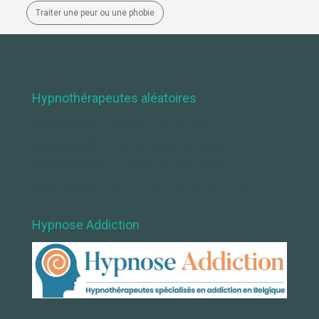
Traiter une peur ou une phobie
Hypnothérapeutes aléatoires
Hypnothérapeute Blegny par Elisabeth Culot
Hypnothérapeute Binche – Mons par Céline Dubois
Hypnothérapeute – Tournai par Sophie Lorthioir
Hypnothérapeute La Hulpe par Christian Semail
Hypnothérapeute Villers La Ville par Philippe Bétourné
Hypnothérapeute Jambes – Belgrade par Aline De Witte
Hypnose Addiction