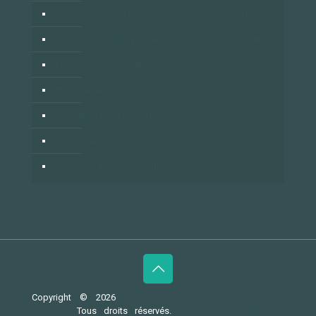
VitaPsy – Centres de santé mentale et mieux-être
Privium – Services pour les professionnels de santé
Troubles du Sommeil
Hypnose Addiction
Cabinets à louer / à partager
Centre Tulipe
OfficePlus Business Centres
Copyright © 2026
Annuaire des hypnothérapeutes en
Belgique.
Tous droits réservés.
Privium - Services pour