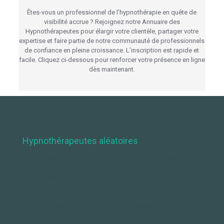
Êtes-vous un professionnel de l’hypnothérapie en quête de
visibilité accrue ? Rejoignez notre Annuaire des
Hypnothérapeutes pour élargir votre clientèle, partager votre
expertise et faire partie de notre communauté de professionnels
de confiance en pleine croissance. L’inscription est rapide et
facile. Cliquez ci-dessous pour renforcer votre présence en ligne
dès maintenant.
Hypnothérapeutes en Belgique
Hypnothérapeutes aléatoires
Hypnothérapeute Welkenraedt Liège par Krystina Lore
Hypnothérapeute Neupré par Catherine Simon
Hypnothérapeute Anderlecht par Citana Tullii
Hypnothérapeute Mons par Geoffrey Tonnoir
Hypnothérapeute Waterloo – Ixelles par Sibylle Malphettes
Hypnothérapeute Ottignies-Louvain-la-Neuve – Forest par
Patricia Buchlin