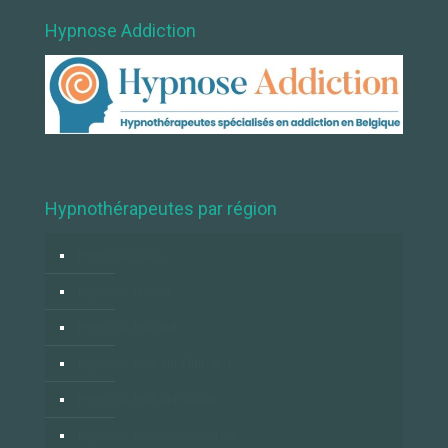
Hypnose Addiction
Hypnothérapeutes par région
Hypnose Liège
Hypnose Namur
Hypnose Hainaut
Hypnose Brabant Flamand
Hypnose Brabant Wallon
Hypnose Bruxelles-Capitale