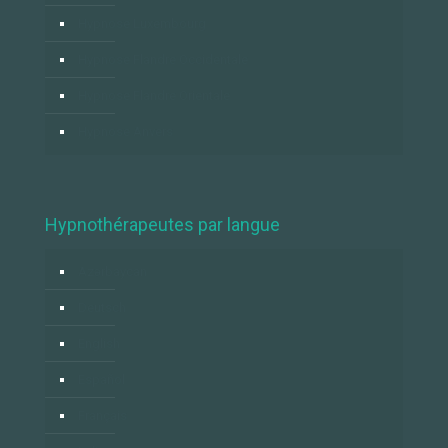
Hypnose Luxembourg
Hypnose Flandre Occidentale
Hypnose Flandre Orientale
Hypnose Anvers
Hypnothérapeutes par langue
Azərbaycan
Deutsch
English
Español
Français