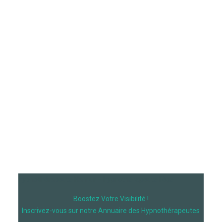
hypnothérapeute Namur – hypnothérapeute liège
Boostez Votre Visibilité !
Inscrivez-vous sur notre Annuaire des Hypnothérapeutes