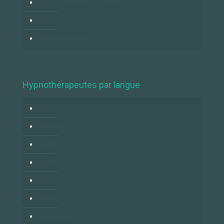
Hypnose Flandre Occidentale
Hypnose Flandre Orientale
Hypnose Anvers
Hypnothérapeutes par langue
Azərbaycan
Deutsch
English
Español
Français
Italiano
Nederlands