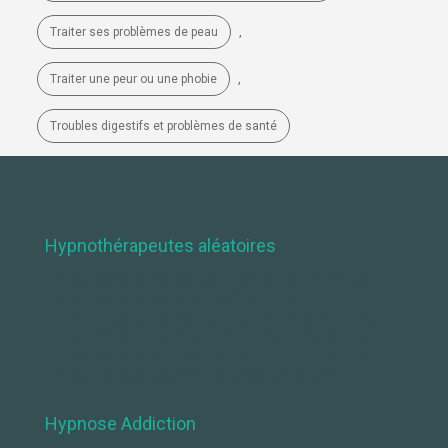
,
Traiter ses problèmes de peau
,
Traiter une peur ou une phobie
Troubles digestifs et problèmes de santé
Hypnothérapeutes aléatoires
Hypnothérapeute Woluwe-Saint-Lambert par Thierry Ruelle
Hypnothérapeute Mons par Geoffrey Tonnoir
Hypnothérapeute Ecaussinnes – Jurbise par Sylvie Flahaut
Hypnothérapeute Champlon – Ourt – Aye par Sarah Libert
Hypnothérapeute Jambes – Belgrade par Aline De Witte
Hypnothérapeute Machelen par Bénédicte Nopère
Hypnose Addiction