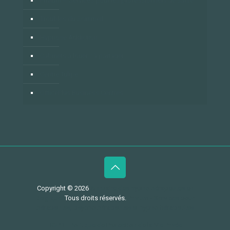
Privium – Services pour les professionnels de santé
Troubles du Sommeil
Hypnose Addiction
Cabinets à louer / à partager
Centre Tulipe
OfficePlus Business Centres
Copyright © 2026
Annuaire des hypnothérapeutes en
Belgique.
Tous droits réservés.
Privium - Services pour
thérapeutes, psychothérapeutes et hypnothérapeutes.
RGPD - Politique de Protection de la Vie Privée