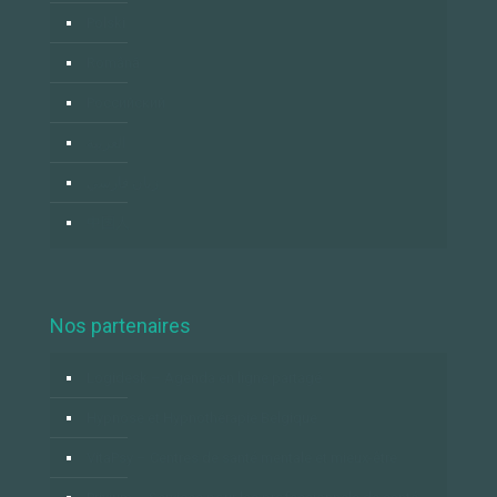
Polski
Română
Российский
العربية
زبان فارسي
中国人
Nos partenaires
Logidesk – Agenda en ligne partagé
Hypnose et Hypnothérapie Belgique
VitaPsy – Centres de santé mentale et mieux-être