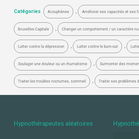
Catégories
,
Acouphènes
Améliorer ses capacités et ses f
,
Bruxelles-Capitale
Changer un comportement / un caractère nui
,
,
Lutter contre la dépression
Lutter contre le burn-out
Lutte
,
Soulager une douleur ou un rhumatisme
Surmonter des moments
,
Traiter les troubles nocturnes, sommeil
Traiter ses problèmes 
Hypnothérapeutes aléatoires
Hypnothé
Hypnothérapeute Braine-le-Château par