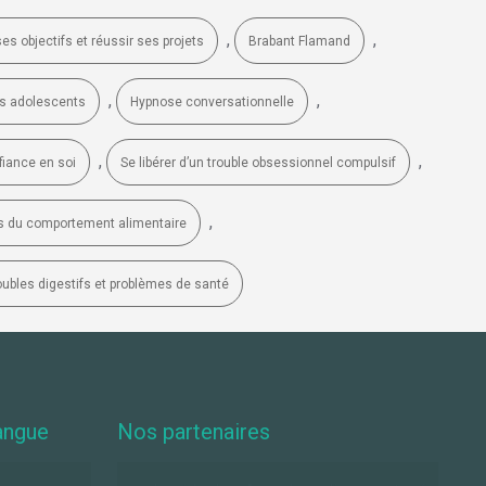
,
,
es objectifs et réussir ses projets
Brabant Flamand
,
,
es adolescents
Hypnose conversationnelle
,
,
fiance en soi
Se libérer d’un trouble obsessionnel compulsif
,
les du comportement alimentaire
oubles digestifs et problèmes de santé
angue
Nos partenaires