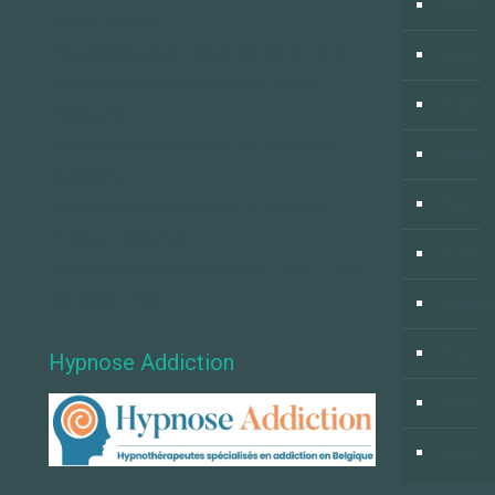
Hypnos
Sylvie Daenen
Hypnothérapeute Liège par Kévin Fatia
Hypno
Hypnothérapeute Forest par Diane
Hypnos
Helleputte
Hypnothérapeute Mons par Françoise
Hypnos
Spietaels
Hypnos
Hypnothérapeute Villers La Ville par
Philippe Bétourné
Hypnos
Hypnothérapeute Champlon – Ourt – Aye
par Sarah Libert
Hypno
Hypnos
Hypnose Addiction
Hypnos
Hypnos