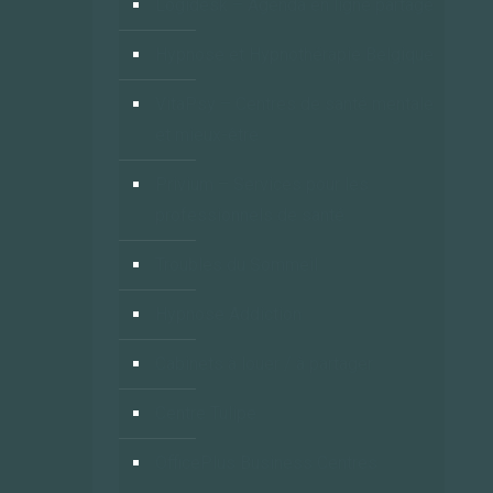
Logidesk – Agenda en ligne partagé
Hypnose et Hypnothérapie Belgique
VitaPsy – Centres de santé mentale
et mieux-être
Privium – Services pour les
professionnels de santé
Troubles du Sommeil
Hypnose Addiction
Cabinets à louer / à partager
Centre Tulipe
OfficePlus Business Centres