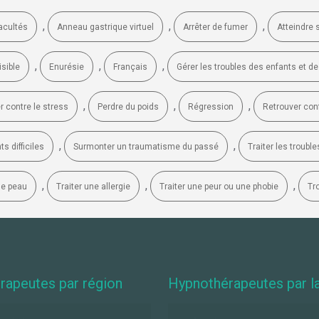
,
,
,
acultés
Anneau gastrique virtuel
Arrêter de fumer
Atteindre s
,
,
,
sible
Enurésie
Français
Gérer les troubles des enfants et d
,
,
,
r contre le stress
Perdre du poids
Régression
Retrouver con
,
,
 difficiles
Surmonter un traumatisme du passé
Traiter les troub
,
,
,
de peau
Traiter une allergie
Traiter une peur ou une phobie
Tr
rapeutes par région
Hypnothérapeutes par l