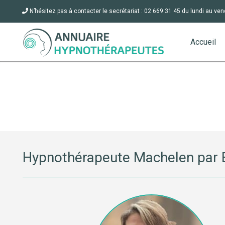
N’hésitez pas à contacter le secrétariat : 02 669 31 45 du lundi au ven
Accueil
Hypnothérapeute Machelen par 