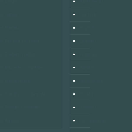
e Liège
Azərbaycan
se Namur
Deutsch
e Hainaut
English
e Brabant Flamand
Español
e Brabant Wallon
Français
e Bruxelles-Capitale
Italiano
se Luxembourg
Nederlands
e Flandre Occidentale
Polski
e Flandre Orientale
Română
e Anvers
Российский