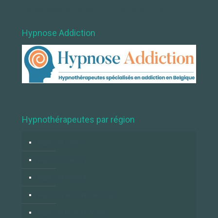
Hypnothérapeute Léglise – Arlon par Ludivine Ghelein
Hypnose Addiction
Hypnothérapeutes par région
Hypnose Liège
Hypnose Namur
Hypnose Hainaut
Hypnose Brabant Flamand
Hypnose Brabant Wallon