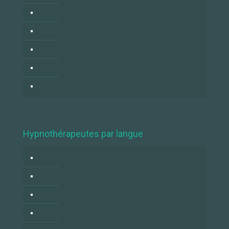
Hypnose Bruxelles-Capitale
Hypnose Luxembourg
Hypnose Flandre Occidentale
Hypnose Flandre Orientale
Hypnose Anvers
Hypnothérapeutes par langue
Azərbaycan
Deutsch
English
Español