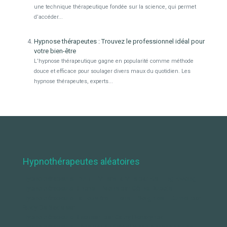
une technique thérapeutique fondée sur la science, qui permet
d’accéder...
Hypnose thérapeutes : Trouvez le professionnel idéal pour
votre bien-être
L’hypnose thérapeutique gagne en popularité comme méthode
douce et efficace pour soulager divers maux du quotidien. Les
hypnose thérapeutes, experts...
Hypnothérapeutes aléatoires
Hypnothérapeute Thuin – Villers-la-Ville par Kei-Ling Kwong
Hypnothérapeute Binche – Mons par Céline Dubois
Hypnothérapeute La Louvière – Lens – Soignies – Jumet par
Rudy De Sadeleer
Hypnothérapeute Rixensart par Cathy Deharynck
Hypnothérapeute Liège par Andréas Papagiannakopoulos