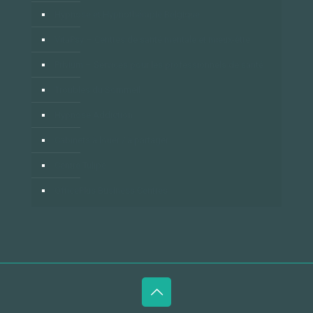
Hypnose et Hypnothérapie Belgique
VitaPsy – Centres de santé mentale et mieux-être
Privium – Services pour les professionnels de santé
Troubles du Sommeil
Hypnose Addiction
Cabinets à louer / à partager
Centre Tulipe
OfficePlus Business Centres