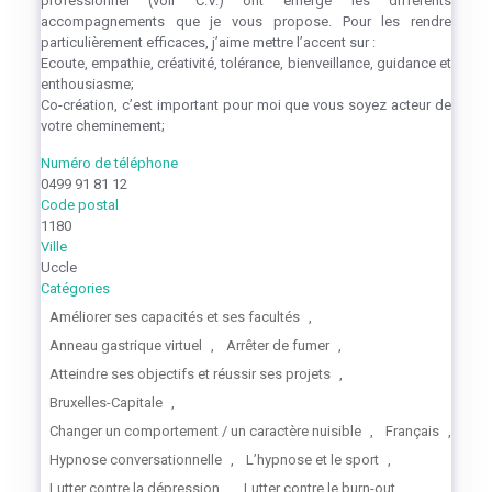
professionnel (voir C.V.) ont émergé les différents
accompagnements que je vous propose. Pour les rendre
particulièrement efficaces, j’aime mettre l’accent sur :
Ecoute, empathie, créativité, tolérance, bienveillance, guidance et
enthousiasme;
Co-création, c’est important pour moi que vous soyez acteur de
votre cheminement;
Numéro de téléphone
0499 91 81 12
Code postal
1180
Ville
Uccle
Catégories
Améliorer ses capacités et ses facultés
,
Anneau gastrique virtuel
,
Arrêter de fumer
,
Atteindre ses objectifs et réussir ses projets
,
Bruxelles-Capitale
,
Changer un comportement / un caractère nuisible
,
Français
,
Hypnose conversationnelle
,
L’hypnose et le sport
,
Lutter contre la dépression
,
Lutter contre le burn-out
,