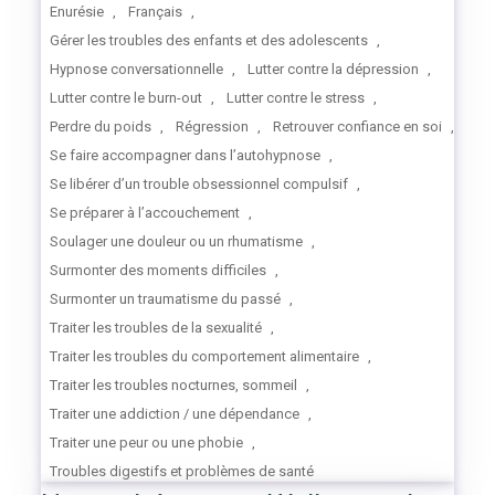
Enurésie
,
Français
,
Gérer les troubles des enfants et des adolescents
,
Hypnose conversationnelle
,
Lutter contre la dépression
,
Lutter contre le burn-out
,
Lutter contre le stress
,
Perdre du poids
,
Régression
,
Retrouver confiance en soi
,
Se faire accompagner dans l’autohypnose
,
Se libérer d’un trouble obsessionnel compulsif
,
Se préparer à l’accouchement
,
Soulager une douleur ou un rhumatisme
,
Surmonter des moments difficiles
,
Surmonter un traumatisme du passé
,
Traiter les troubles de la sexualité
,
Traiter les troubles du comportement alimentaire
,
Traiter les troubles nocturnes, sommeil
,
Traiter une addiction / une dépendance
,
Traiter une peur ou une phobie
,
Troubles digestifs et problèmes de santé