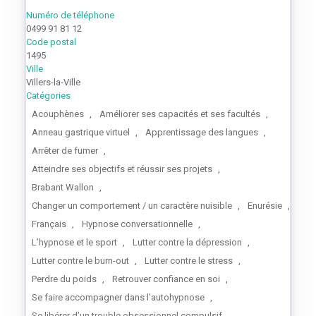
Numéro de téléphone
0499 91 81 12
Code postal
1495
Ville
Villers-la-Ville
Catégories
Acouphènes
,
Améliorer ses capacités et ses facultés
,
Anneau gastrique virtuel
,
Apprentissage des langues
,
Arrêter de fumer
,
Atteindre ses objectifs et réussir ses projets
,
Brabant Wallon
,
Changer un comportement / un caractère nuisible
,
Enurésie
,
Français
,
Hypnose conversationnelle
,
L’hypnose et le sport
,
Lutter contre la dépression
,
Lutter contre le burn-out
,
Lutter contre le stress
,
Perdre du poids
,
Retrouver confiance en soi
,
Se faire accompagner dans l’autohypnose
,
Se libérer d’un trouble obsessionnel compulsif
,