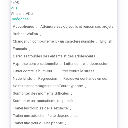
1495
Ville
Villers-la-Ville
Catégories
Acouphènes
,
Atteindre ses objectifs et réussir ses projets
,
Brabant Wallon
,
Changer un comportement / un caractère nuisible
,
English
,
Français
,
Gérer les troubles des enfants et des adolescents
,
Hypnose conversationnelle
,
Lutter contre la dépression
,
Lutter contre le burn-out
,
Lutter contre le stress
,
Nederlands
,
Régression
,
Retrouver confiance en soi
,
Se faire accompagner dans l’autohypnose
,
Surmonter des moments difficiles
,
Surmonter un traumatisme du passé
,
Traiter les troubles de la sexualité
,
Traiter une addiction / une dépendance
,
Traiter une peur ou une phobie
,