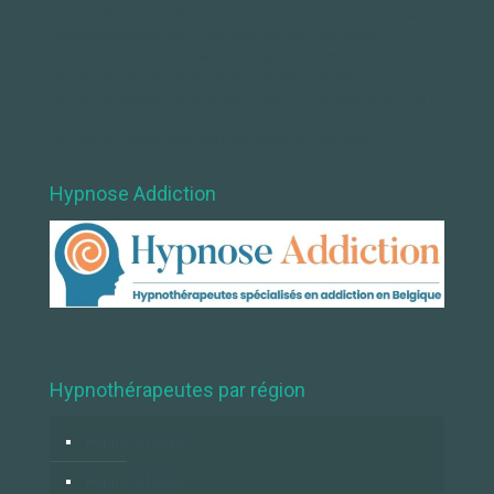
Hypnothérapeute Liège – Braine-l’Alleud par Fabian Missotten
Hypnothérapeute Spa – Waimes par Corinne Hanon
Hypnothérapeute Rixensart par Virginie Grevet
Hypnothérapeute Braine-l’Alleud par Sara De Wolf
Hypnothérapeute Wezembeek-Oppem – Le Roeulx par Claire
Menten
Hypnothérapeute Machelen par Bénédicte Nopère
Hypnose Addiction
Hypnothérapeutes par région
Hypnose Liège
Hypnose Namur