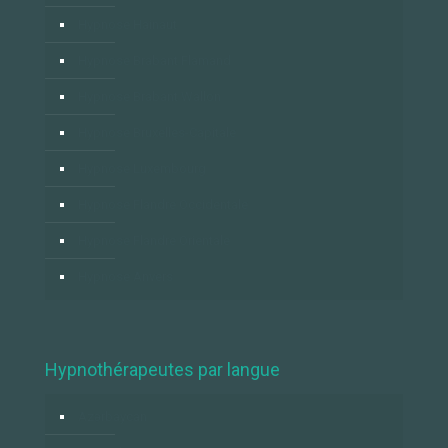
Hypnose Hainaut
Hypnose Brabant Flamand
Hypnose Brabant Wallon
Hypnose Bruxelles-Capitale
Hypnose Luxembourg
Hypnose Flandre Occidentale
Hypnose Flandre Orientale
Hypnose Anvers
Hypnothérapeutes par langue
Azərbaycan