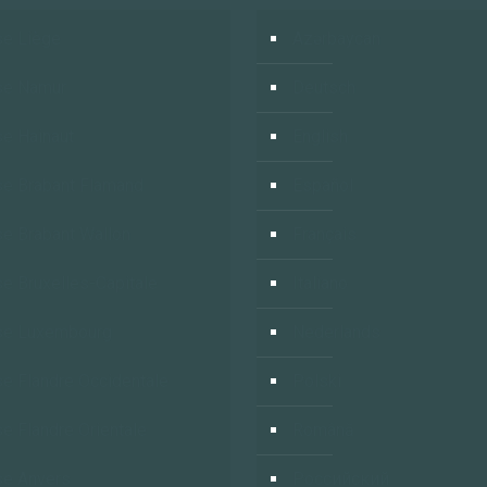
e Liège
Azərbaycan
se Namur
Deutsch
e Hainaut
English
e Brabant Flamand
Español
e Brabant Wallon
Français
e Bruxelles-Capitale
Italiano
se Luxembourg
Nederlands
e Flandre Occidentale
Polski
e Flandre Orientale
Română
e Anvers
Российский