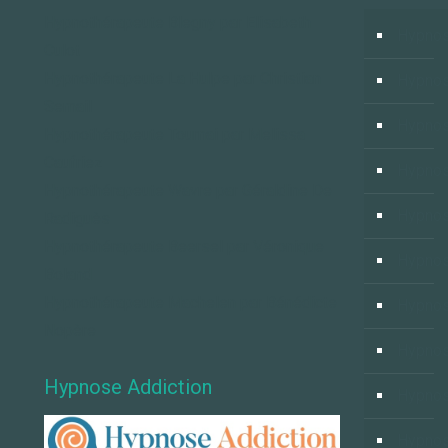
Hypnothérapeute Blegny par Elisabeth
Hypnos
Culot
Hypnothérapeute La Hulpe par Christian
Hypno
Semail
Hypnos
Hypnothérapeute Tournai par Melissa
Caufriez
Hypnos
Hypnothérapeute Wavre par Géraldine De
Hypnos
Radiguès
Hypnothérapeute Beersel par Véronique
Hypnos
Boland
Hypnothérapeute Machelen par Bénédicte
Hypno
Nopère
Hypnos
Hypnose Addiction
Hypnos
Hypnos