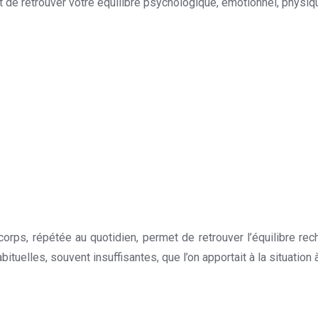
st de retrouver votre équilibre psychologique, émotionnel, physi
rps, répétée au quotidien, permet de retrouver l’équilibre rech
ituelles, souvent insuffisantes, que l’on apportait à la situation