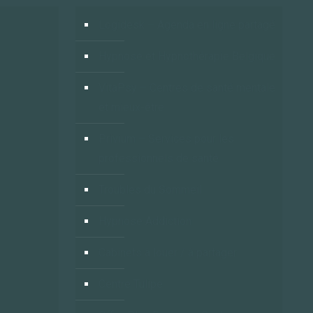
Logidesk – Agenda en ligne partagé
Hypnose et Hypnothérapie Belgique
VitaPsy – Centres de santé mentale
et mieux-être
Privium – Services pour les
professionnels de santé
Troubles du Sommeil
Hypnose Addiction
Cabinets à louer / à partager
Centre Tulipe