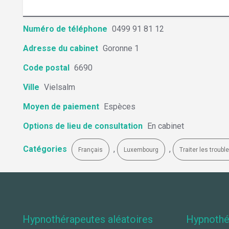
Numéro de téléphone
0499 91 81 12
Adresse du cabinet
Goronne 1
Code postal
6690
Ville
Vielsalm
Moyen de paiement
Espèces
Options de lieu de consultation
En cabinet
Catégories
,
,
Français
Luxembourg
Traiter les troub
Hypnothérapeutes aléatoires
Hypnothé