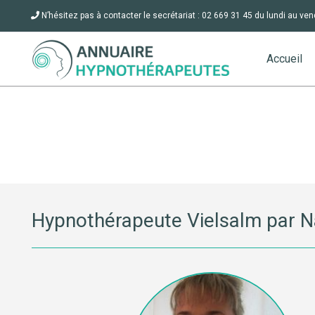
N’hésitez pas à contacter le secrétariat : 02 669 31 45 du lundi au ven
Accueil
Hypnothérapeute Vielsalm par N