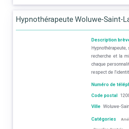
Hypnothérapeute Woluwe-Saint-La
Description brèv
Hypnothérapeute, 
recherche et la m
chaque personnalit
respect de l’identit
Numéro de télép
Code postal
120
Ville
Woluwe-Sain
Catégories
Amél