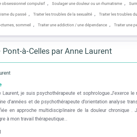
,
,
ble obsessionnel compulsif
Soulager une douleur ou un rhumatisme
Surm
,
,
tisme du passé
Traiter les troubles de la sexualité
Traiter les troubles 
,
,
nocturnes, sommeil
Traiter une addiction / une dépendance
Traiter une 
– Pont-à-Celles par Anne Laurent
urent
e
Laurent, je suis psychothérapeute et sophrologue.J’exerce le
ne d’années et de psychothérapeute d’orientation analyse trans
ifiée en approche multidisciplinaire de la douleur chronique 
gre à mon travail thérapeutique…
1