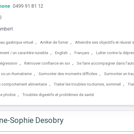
hone
0499 91 81 12
0
ambert
,
,
au gastrique virtuel
Arrêter de fumer
Atteindre ses objectifs et réussir 
,
,
,
ent / un caractère nuisible
English
Français
Lutter contre la dépre
,
,
égression
Retrouver confiance en soi
Se faire accompagner dans l’au
,
,
r ou un rhumatisme
Surmonter des moments difficiles
Surmonter un tr
,
,
du comportement alimentaire
Traiter les troubles nocturnes, sommeil
Tra
,
ne phobie
Troubles digestifs et problèmes de santé
ne-Sophie Desobry