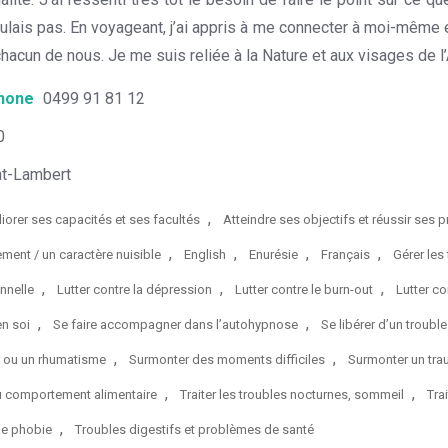
ulais pas. En voyageant, j’ai appris à me connecter à moi-même et
hacun de nous. Je me suis reliée à la Nature et aux visages de l’
hone
0499 91 81 12
0
t-Lambert
,
iorer ses capacités et ses facultés
Atteindre ses objectifs et réussir ses p
,
,
,
,
ent / un caractère nuisible
English
Enurésie
Français
Gérer les
,
,
,
nnelle
Lutter contre la dépression
Lutter contre le burn-out
Lutter co
,
,
en soi
Se faire accompagner dans l’autohypnose
Se libérer d’un troub
,
,
r ou un rhumatisme
Surmonter des moments difficiles
Surmonter un tr
,
,
du comportement alimentaire
Traiter les troubles nocturnes, sommeil
Tra
,
ne phobie
Troubles digestifs et problèmes de santé