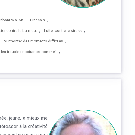
,
,
rabant Wallon
Français
,
,
tter contre le burn-out
Lutter contre le stress
,
,
Surmonter des moments difficiles
,
r les troubles nocturnes, sommeil
enée, jeune, à mieux me
téresser à la créativité
ue je voulais mais aussi