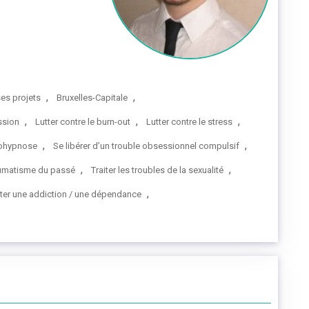
,
,
ses projets
Bruxelles-Capitale
,
,
,
ssion
Lutter contre le burn-out
Lutter contre le stress
,
,
tohypnose
Se libérer d’un trouble obsessionnel compulsif
,
,
aumatisme du passé
Traiter les troubles de la sexualité
,
iter une addiction / une dépendance