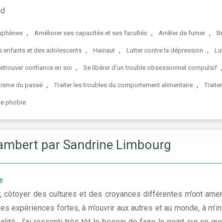
ud
,
,
,
uphènes
Améliorer ses capacités et ses facultés
Arrêter de fumer
B
,
,
,
es enfants et des adolescents
Hainaut
Lutter contre la dépression
Lu
,
etrouver confiance en soi
Se libérer d’un trouble obsessionnel compulsif
,
,
tisme du passé
Traiter les troubles du comportement alimentaire
Traite
ne phobie
ambert par Sandrine Limbourg
e
er, côtoyer des cultures et des croyances différentes m’ont am
des expériences fortes, à m’ouvrir aux autres et au monde, à m’in
tualité. J’ai ressenti très tôt le besoin de faire le point sur ce q