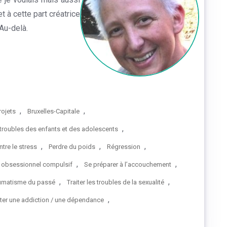
 à cette part créatrice
Au-delà.
,
,
rojets
Bruxelles-Capitale
,
 troubles des enfants et des adolescents
,
,
,
ntre le stress
Perdre du poids
Régression
,
,
le obsessionnel compulsif
Se préparer à l’accouchement
,
,
aumatisme du passé
Traiter les troubles de la sexualité
,
iter une addiction / une dépendance