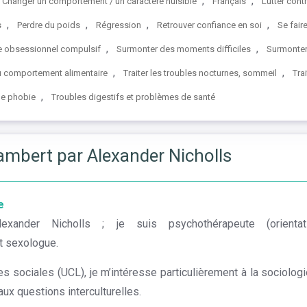
,
,
Changer un comportement / un caractère nuisible
Français
Lutter cont
,
,
,
,
s
Perdre du poids
Régression
Retrouver confiance en soi
Se fai
,
,
ble obsessionnel compulsif
Surmonter des moments difficiles
Surmonter
,
,
du comportement alimentaire
Traiter les troubles nocturnes, sommeil
Tra
,
ne phobie
Troubles digestifs et problèmes de santé
mbert par Alexander Nicholls
e
exander Nicholls ; je suis psychothérapeute (orientati
t sexologue.
s sociales (UCL), je m’intéresse particulièrement à la sociologie
’aux questions interculturelles.