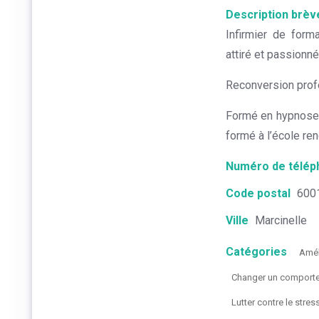
Description brèv
Infirmier de forma
attiré et passionné
Reconversion profe
Formé en hypnose 
formé à l’école r
Numéro de télép
Code postal
600
Ville
Marcinelle
Catégories
Amél
Changer un comportem
Lutter contre le stres