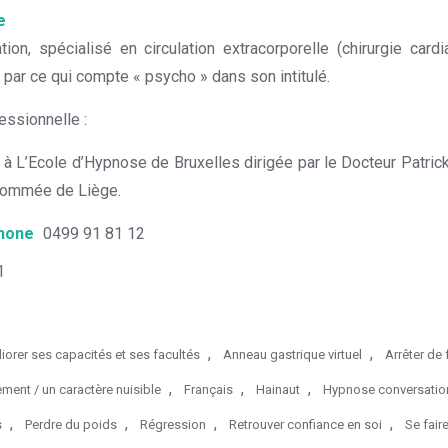
e
tion, spécialisé en circulation extracorporelle (chirurgie card
 par ce qui compte « psycho » dans son intitulé.
ssionnelle :
à L’Ecole d’Hypnose de Bruxelles dirigée par le Docteur Patric
enommée de Liège.
hone
0499 91 81 12
1
,
,
iorer ses capacités et ses facultés
Anneau gastrique virtuel
Arrêter de
,
,
,
ent / un caractère nuisible
Français
Hainaut
Hypnose conversatio
,
,
,
,
s
Perdre du poids
Régression
Retrouver confiance en soi
Se fai