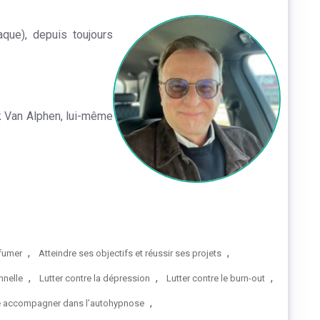
iaque), depuis toujours
k Van Alphen, lui-même
,
,
 fumer
Atteindre ses objectifs et réussir ses projets
,
,
,
nnelle
Lutter contre la dépression
Lutter contre le burn-out
,
re accompagner dans l’autohypnose