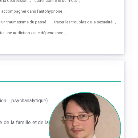
,
,
re la dépression
Lutter contre le burn-out
,
re accompagner dans l’autohypnose
,
,
 un traumatisme du passé
Traiter les troubles de la sexualité
,
iter une addiction / une dépendance
on psychanalytique),
 de la famille et de la