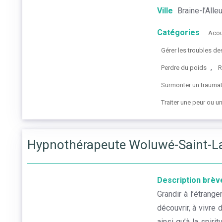
Ville
Braine-l’Alle
Catégories
Aco
Gérer les troubles d
,
Perdre du poids
R
Surmonter un trauma
Traiter une peur ou u
Hypnothérapeute Woluwé-Saint-L
Description brèv
Grandir à l’étrang
découvrir, à vivre 
ainsi qu’à la spiri