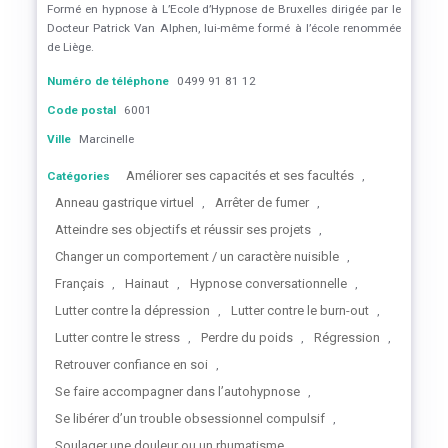
Formé en hypnose à L’Ecole d’Hypnose de Bruxelles dirigée par le
Docteur Patrick Van Alphen, lui-même formé à l’école renommée
de Liège.
Numéro de téléphone
0499 91 81 12
Code postal
6001
Ville
Marcinelle
Améliorer ses capacités et ses facultés
Catégories
,
Anneau gastrique virtuel
Arrêter de fumer
,
,
Atteindre ses objectifs et réussir ses projets
,
Changer un comportement / un caractère nuisible
,
Français
Hainaut
Hypnose conversationnelle
,
,
,
Lutter contre la dépression
Lutter contre le burn-out
,
,
Lutter contre le stress
Perdre du poids
Régression
,
,
,
Retrouver confiance en soi
,
Se faire accompagner dans l’autohypnose
,
Se libérer d’un trouble obsessionnel compulsif
,
Soulager une douleur ou un rhumatisme
,