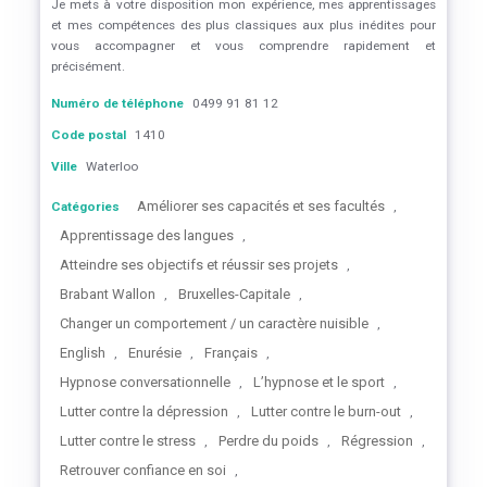
Je mets à votre disposition mon expérience, mes apprentissages
et mes compétences des plus classiques aux plus inédites pour
vous accompagner et vous comprendre rapidement et
précisément.
Numéro de téléphone
0499 91 81 12
Code postal
1410
Ville
Waterloo
Améliorer ses capacités et ses facultés
Catégories
,
Apprentissage des langues
,
Atteindre ses objectifs et réussir ses projets
,
Brabant Wallon
Bruxelles-Capitale
,
,
Changer un comportement / un caractère nuisible
,
English
Enurésie
Français
,
,
,
Hypnose conversationnelle
L’hypnose et le sport
,
,
Lutter contre la dépression
Lutter contre le burn-out
,
,
Lutter contre le stress
Perdre du poids
Régression
,
,
,
Retrouver confiance en soi
,