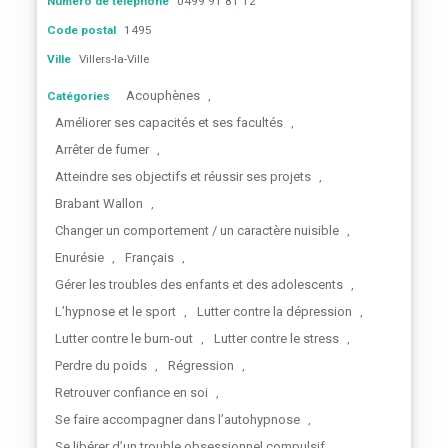
Numéro de téléphone
0499 91 81 12
Code postal
1495
Ville
Villers-la-Ville
Acouphènes
Catégories
,
Améliorer ses capacités et ses facultés
,
Arrêter de fumer
,
Atteindre ses objectifs et réussir ses projets
,
Brabant Wallon
,
Changer un comportement / un caractère nuisible
,
Enurésie
Français
,
,
Gérer les troubles des enfants et des adolescents
,
L’hypnose et le sport
Lutter contre la dépression
,
,
Lutter contre le burn-out
Lutter contre le stress
,
,
Perdre du poids
Régression
,
,
Retrouver confiance en soi
,
Se faire accompagner dans l’autohypnose
,
Se libérer d’un trouble obsessionnel compulsif
,