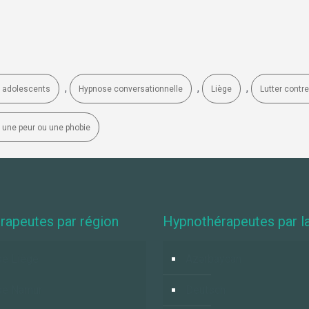
,
,
,
s adolescents
Hypnose conversationnelle
Liège
Lutter contr
r une peur ou une phobie
rapeutes par région
Hypnothérapeutes par l
e Liège
Azərbaycan
se Namur
Deutsch