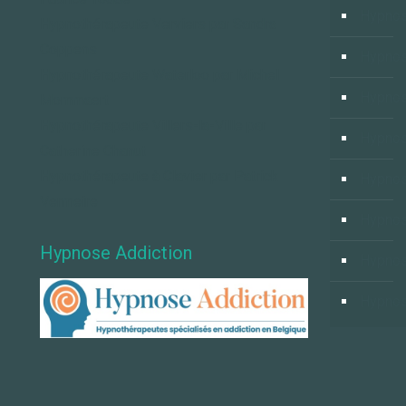
Hypnos
Hypnothérapeute Verviers par Sandra
Coppens
Hypnos
Hypnothérapeute Waterloo par Michel
Hypnos
Mommaert
Hypnothérapeute Villers-la-Ville par
Hypnos
Catherine Chanut
Hypnothérapeute à Clavier par Patrick
Hypno
Vermeire
Hypnos
Hypnose Addiction
Hypnos
Hypnos