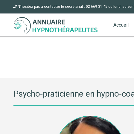
N’hésitez pas à contacter le secrétariat : 02 669 31 45 du lundi au ven
Accueil
Psycho-praticienne en hypno-coa