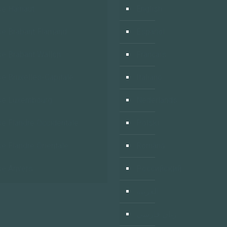
e Hainaut
English
e Brabant Flamand
Español
e Brabant Wallon
Français
e Bruxelles-Capitale
Italiano
se Luxembourg
Nederlands
e Flandre Occidentale
Polski
e Flandre Orientale
Română
e Anvers
Российский
العربية
زبان فارسي