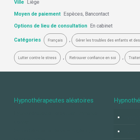
Ville
Liège
Moyen de paiement
Espèces, Bancontact
Options de lieu de consultation
En cabinet
Catégories
,
Français
Gérer les troubles des enfants et de
,
,
Lutter contre le stress
Retrouver confiance en soi
Traite
Hypnothérapeutes aléatoires
Hypnothé
Hypnothérapeute Forest par Emmanuel
Hypnos
Donnet
Hypnothérapeute Herve – Angleur par
Hypno
Fabrice Todde