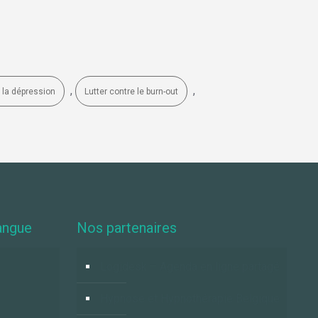
,
,
e la dépression
Lutter contre le burn-out
angue
Nos partenaires
Logidesk – Agenda en ligne partagé
Hypnose et Hypnothérapie Belgique