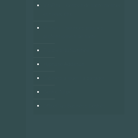
VitaPsy – Centres de santé mentale
et mieux-être
Privium – Services pour les
professionnels de santé
Troubles du Sommeil
Hypnose Addiction
Cabinets à louer / à partager
Centre Tulipe
OfficePlus Business Centres