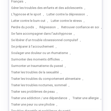
Français
,
Gérer les troubles des enfants et des adolescents
,
L’hypnose et le sport
,
Lutter contre la dépression
,
Lutter contre le burn-out
,
Lutter contre le stress
,
Perdre du poids
,
Régression
,
Retrouver confiance en soi
,
Se faire accompagner dans l’autohypnose
,
Se libérer d’un trouble obsessionnel compulsif
,
Se préparer à l’accouchement
,
Soulager une douleur ou un rhumatisme
,
Surmonter des moments difficiles
,
Surmonter un traumatisme du passé
,
Traiter les troubles de la sexualité
,
Traiter les troubles du comportement alimentaire
,
Traiter les troubles nocturnes, sommeil
,
Traiter ses problèmes de peau
,
Traiter une addiction / une dépendance
,
Traiter une allergie
,
Traiter une peur ou une phobie
,
Troubles digestifs et problèmes de santé