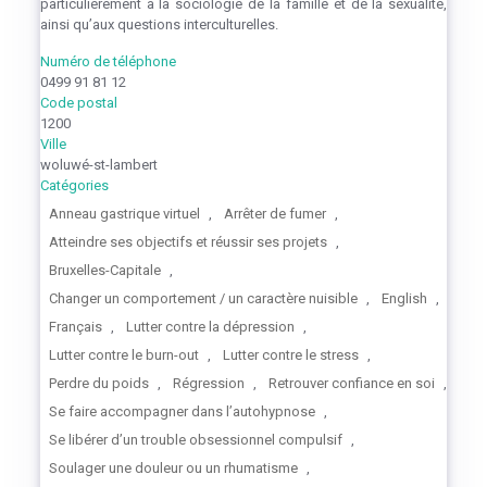
particulièrement à la sociologie de la famille et de la sexualité,
ainsi qu’aux questions interculturelles.
Numéro de téléphone
0499 91 81 12
Code postal
1200
Ville
woluwé-st-lambert
Catégories
Anneau gastrique virtuel
,
Arrêter de fumer
,
Atteindre ses objectifs et réussir ses projets
,
Bruxelles-Capitale
,
Changer un comportement / un caractère nuisible
,
English
,
Français
,
Lutter contre la dépression
,
Lutter contre le burn-out
,
Lutter contre le stress
,
Perdre du poids
,
Régression
,
Retrouver confiance en soi
,
Se faire accompagner dans l’autohypnose
,
Se libérer d’un trouble obsessionnel compulsif
,
Soulager une douleur ou un rhumatisme
,