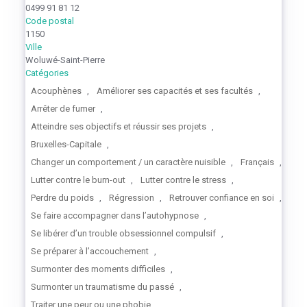
0499 91 81 12
Code postal
1150
Ville
Woluwé-Saint-Pierre
Catégories
Acouphènes
,
Améliorer ses capacités et ses facultés
,
Arrêter de fumer
,
Atteindre ses objectifs et réussir ses projets
,
Bruxelles-Capitale
,
Changer un comportement / un caractère nuisible
,
Français
,
Lutter contre le burn-out
,
Lutter contre le stress
,
Perdre du poids
,
Régression
,
Retrouver confiance en soi
,
Se faire accompagner dans l’autohypnose
,
Se libérer d’un trouble obsessionnel compulsif
,
Se préparer à l’accouchement
,
Surmonter des moments difficiles
,
Surmonter un traumatisme du passé
,
Traiter une peur ou une phobie
,