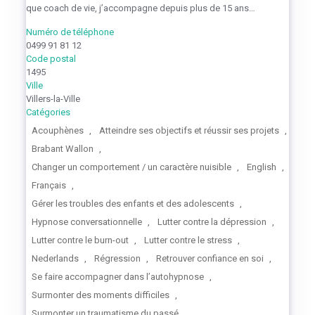
que coach de vie, j’accompagne depuis plus de 15 ans…
Numéro de téléphone
0499 91 81 12
Code postal
1495
Ville
Villers-la-Ville
Catégories
Acouphènes
,
Atteindre ses objectifs et réussir ses projets
,
Brabant Wallon
,
Changer un comportement / un caractère nuisible
,
English
,
Français
,
Gérer les troubles des enfants et des adolescents
,
Hypnose conversationnelle
,
Lutter contre la dépression
,
Lutter contre le burn-out
,
Lutter contre le stress
,
Nederlands
,
Régression
,
Retrouver confiance en soi
,
Se faire accompagner dans l’autohypnose
,
Surmonter des moments difficiles
,
Surmonter un traumatisme du passé
,