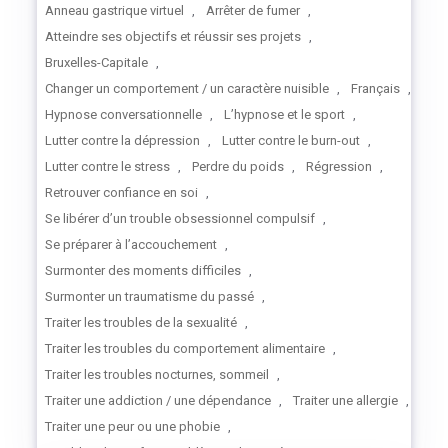
Anneau gastrique virtuel
,
Arrêter de fumer
,
Atteindre ses objectifs et réussir ses projets
,
Bruxelles-Capitale
,
Changer un comportement / un caractère nuisible
,
Français
,
Hypnose conversationnelle
,
L’hypnose et le sport
,
Lutter contre la dépression
,
Lutter contre le burn-out
,
Lutter contre le stress
,
Perdre du poids
,
Régression
,
Retrouver confiance en soi
,
Se libérer d’un trouble obsessionnel compulsif
,
Se préparer à l’accouchement
,
Surmonter des moments difficiles
,
Surmonter un traumatisme du passé
,
Traiter les troubles de la sexualité
,
Traiter les troubles du comportement alimentaire
,
Traiter les troubles nocturnes, sommeil
,
Traiter une addiction / une dépendance
,
Traiter une allergie
,
Traiter une peur ou une phobie
,