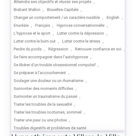
Atteindre ses objectifs et réussir ses projets
,
Brabant Wallon
,
Bruxelles-Capitale
,
Changer un comportement / un caractère nuisible
,
English
,
Enurésie
,
Français
,
Hypnose conversationnelle
,
L’hypnose et le sport
,
Lutter contre la dépression
,
Lutter contre le burn-out
,
Lutter contre le stress
,
Perdre du poids
,
Régression
,
Retrouver confiance en soi
,
Se faire accompagner dans l’autohypnose
,
Se libérer d’un trouble obsessionnel compulsif
,
Se préparer à l’accouchement
,
Soulager une douleur ou un rhumatisme
,
Surmonter des moments difficiles
,
Surmonter un traumatisme du passé
,
Traiter les troubles de la sexualité
,
Traiter les troubles nocturnes, sommeil
,
Traiter une peur ou une phobie
,
Troubles digestifs et problèmes de santé