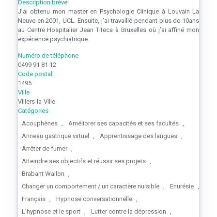
Description brève
J’ai obtenu mon master en Psychologie Clinique à Louvain La
Neuve en 2001, UCL. Ensuite, j’ai travaillé pendant plus de 10ans
au Centre Hospitalier Jean Titeca à Bruxelles où j’ai affiné mon
expérience psychiatrique.
Numéro de téléphone
0499 91 81 12
Code postal
1495
Ville
Villers-la-Ville
Catégories
Acouphènes
,
Améliorer ses capacités et ses facultés
,
Anneau gastrique virtuel
,
Apprentissage des langues
,
Arrêter de fumer
,
Atteindre ses objectifs et réussir ses projets
,
Brabant Wallon
,
Changer un comportement / un caractère nuisible
,
Enurésie
,
Français
,
Hypnose conversationnelle
,
L’hypnose et le sport
,
Lutter contre la dépression
,