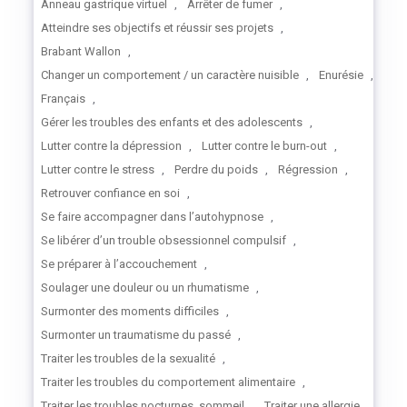
Anneau gastrique virtuel
,
Arrêter de fumer
,
Atteindre ses objectifs et réussir ses projets
,
Brabant Wallon
,
Changer un comportement / un caractère nuisible
,
Enurésie
,
Français
,
Gérer les troubles des enfants et des adolescents
,
Lutter contre la dépression
,
Lutter contre le burn-out
,
Lutter contre le stress
,
Perdre du poids
,
Régression
,
Retrouver confiance en soi
,
Se faire accompagner dans l’autohypnose
,
Se libérer d’un trouble obsessionnel compulsif
,
Se préparer à l’accouchement
,
Soulager une douleur ou un rhumatisme
,
Surmonter des moments difficiles
,
Surmonter un traumatisme du passé
,
Traiter les troubles de la sexualité
,
Traiter les troubles du comportement alimentaire
,
Traiter les troubles nocturnes, sommeil
,
Traiter une allergie
,