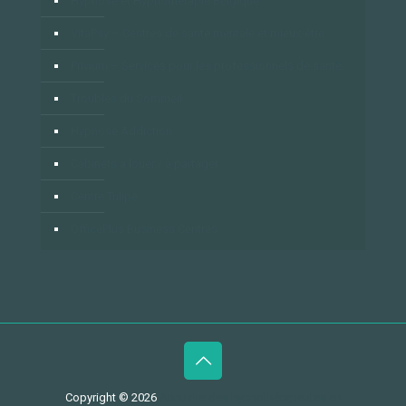
Hypnose et Hypnothérapie Belgique
VitaPsy – Centres de santé mentale et mieux-être
Privium – Services pour les professionnels de santé
Troubles du Sommeil
Hypnose Addiction
Cabinets à louer / à partager
Centre Tulipe
OfficePlus Business Centres
Copyright © 2026
Annuaire des hypnothérapeutes en