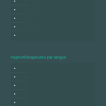
Hypnose Bruxelles-Capitale
Hypnose Luxembourg
Hypnose Flandre Occidentale
Hypnose Flandre Orientale
Hypnose Anvers
Hypnothérapeutes par langue
Azərbaycan
Deutsch
English
Español
Français