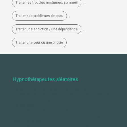
Traiter les troubles nocturnes, sommeil
,
Traiter ses problèmes de peau
,
Traiter une addiction / une dépendance
,
Traiter une peur ou une phobie
Hypnothérapeutes aléatoires
Hypnothérapeute Ixelles par Gilles Schepens
Hypnothérapeute Court-Saint-Etienne par Christine Eeckman
Hypnothérapeute Ottignies-Louvain-la-Neuve – Forest par
Patricia Buchlin
Hypnothérapeute Waterloo par Hanane Boguz
Hypnothérapeute Gesves – Faulx-les-Tombes – Ohey par
Véronique Sermon
Hypnothérapeute Fleurus – Sombreffe par Géraldine Keller