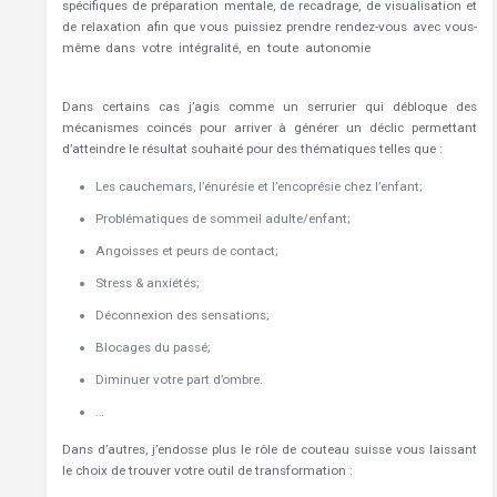
spécifiques de préparation mentale, de recadrage, de visualisation et
de relaxation afin que vous puissiez prendre rendez-vous avec vous-
même dans votre intégralité, en toute autonomie
Hypnothérapeute
Soignies
Dans certains cas j’agis comme un serrurier qui débloque des
mécanismes coincés pour arriver à générer un déclic permettant
d’atteindre le résultat souhaité pour des thématiques telles que :
Les cauchemars, l’énurésie et l’encoprésie chez l’enfant;
Problématiques de sommeil adulte/enfant;
Angoisses et peurs de contact;
Hypnothérapeute Silly
Stress & anxiétés;
Hypnothérapeute Soignies
Déconnexion des sensations;
Blocages du passé;
Hypnose Silly
Diminuer votre part d’ombre.
…
Hypnothérapeute Silly,Soignies
Dans d’autres, j’endosse plus le rôle de couteau suisse vous laissant
le choix de trouver votre outil de transformation :