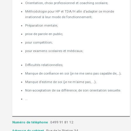
Orientation, choix professionnel et coaching scolaire;
Méthodologie pour HP et TDA/H afin d’adapter ce monde
irrationnel à leur mode de fonctionnement;
Préparation mentale;
prise de parole en public;
Hypnothérapie Silly
pour compétition;
pour examens scolaires et médicaux;
Hypnothérapeute
Soignies
Difficultés relationnelles;
Hypnothérapeute Silly,Soignies
Manque de confiance en soi (je ne me sens pas capable de,…);
Manque d’estime de soi (je ne m’aime pas, …);
Non-acceptation de sa différence, de son orientation sexuelle.
…
Hypnothérapeute Soignies
Numéro de téléphone
0499 91 81 12
Adresse du cabinet
Rue de la Station 34